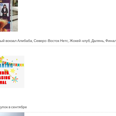
й вокзал Алибаба, Северо-Восток Нетс, Жокей-клуб, Далянь, Фина
упок в сентябре