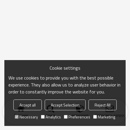
Cookie settings
We use cookies to provide you with the best possible
experience. They also allow us to analyze user behavior in
order to constantly improve the website for you.
Accept all
Accept Selection
Reject All
Главная
поиск
категория
Отправить запрос
Necessary
Analytics
Preferences
Marketing