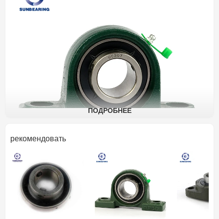
ПОДРОБНЕЕ
рекомендовать
наименован
Опорный подшипник скольже
ие товара
Подушка блок
Состав
монтаж
подшипников