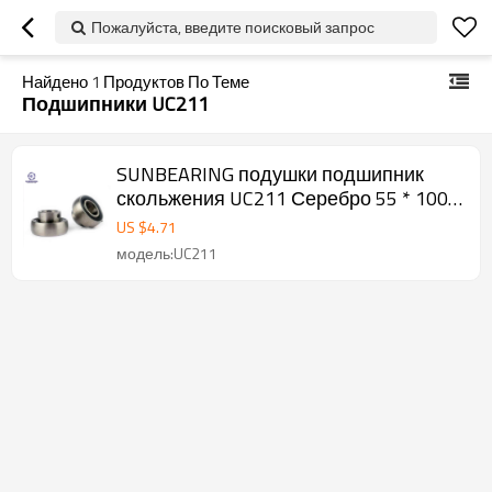
Пожалуйста, введите поисковый запрос
Найдено
1
Продуктов По Теме
Подшипники UC211
SUNBEARING подушки подшипник
скольжения UC211 Серебро 55 * 100 *
55.6mm Хром сталь GCr15
US $
4.71
модель:UC211