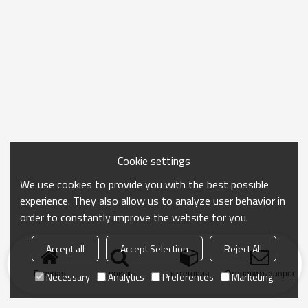
Cookie settings
We use cookies to provide you with the best possible
experience. They also allow us to analyze user behavior in
order to constantly improve the website for you.
Accept all
Accept Selection
Reject All
Главная
поиск
категория
Отправить запрос
Necessary
Analytics
Preferences
Marketing