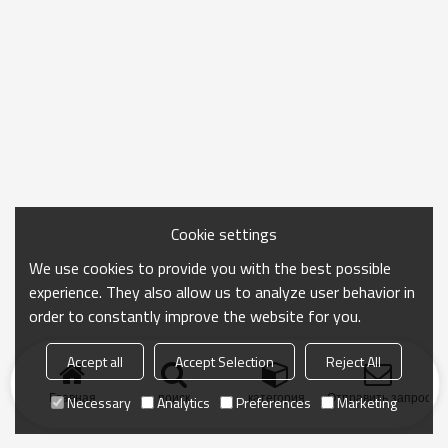
Cookie settings
We use cookies to provide you with the best possible
experience. They also allow us to analyze user behavior in
order to constantly improve the website for you.
Accept all
Accept Selection
Reject All
Главная
поиск
категория
Отправить запрос
Necessary
Analytics
Preferences
Marketing