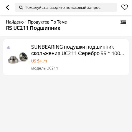
Пожалуйста, введите поисковый запрос
Найдено
1
Продуктов По Теме
RS UC211 Подшипник
SUNBEARING подушки подшипник
скольжения UC211 Серебро 55 * 100 *
55.6mm Хром сталь GCr15
US $
4.71
модель:UC211